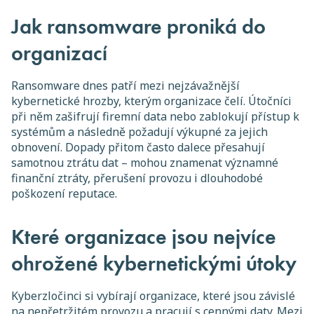
Jak ransomware proniká do
organizací
Ransomware dnes patří mezi nejzávažnější
kybernetické hrozby, kterým organizace čelí. Útočníci
při něm zašifrují firemní data nebo zablokují přístup k
systémům a následně požadují výkupné za jejich
obnovení. Dopady přitom často dalece přesahují
samotnou ztrátu dat – mohou znamenat významné
finanční ztráty, přerušení provozu i dlouhodobé
poškození reputace.
Které organizace jsou nejvíce
ohrožené kybernetickými útoky
Kyberzločinci si vybírají organizace, které jsou závislé
na nepřetržitém provozu a pracují s cennými daty. Mezi