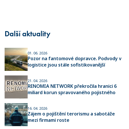
Další aktuality
01. 06. 2026
Pozor na fantomové dopravce. Podvody v
logistice jsou stále sofistikovanější
21. 04. 2026
RENOMIA NETWORK překročila hranici 6
miliard korun spravovaného pojistného
16. 04. 2026
Zájem o pojištění terorismu a sabotáže
mezi firmami roste