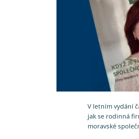
V letním vydání 
jak se rodinná fi
moravské společno