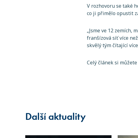
V rozhovoru se také ho
co ji přimělo opustit 
„Jsme ve 12 zemích, m
franšízová síť více 
skvělý tým čítající ví
Celý článek si můžete
Další aktuality