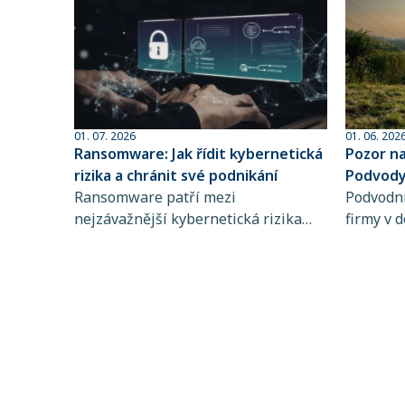
01. 07. 2026
01. 06. 202
Ransomware: Jak řídit kybernetická
Pozor n
rizika a chránit své podnikání
Podvody 
Ransomware patří mezi
sofistik
Podvodní
nejzávažnější kybernetická rizika
firmy v d
současnosti. Zjistěte, jak funguje,
dlouhodo
koho ohrožuje a proč je řízení
praktiky 
kybernetických rizik a pojištění
rozpozna
kybernetických rizik klíčové pro
chyba př
stabilitu vašeho podnikání.
mohou d
částek. 
nastaven
kvalitní