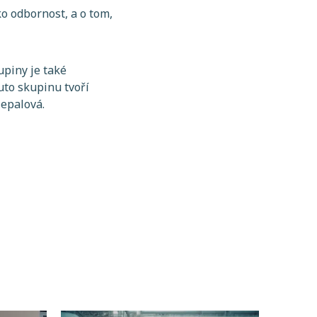
ko odbornost, a o tom,
upiny je také
to skupinu tvoří
Nepalová.