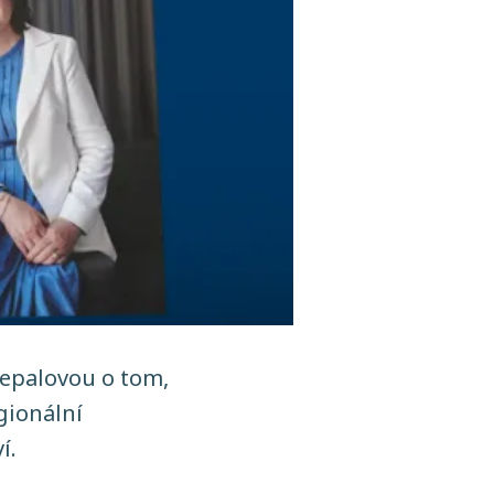
Nepalovou o tom,
gionální
í.