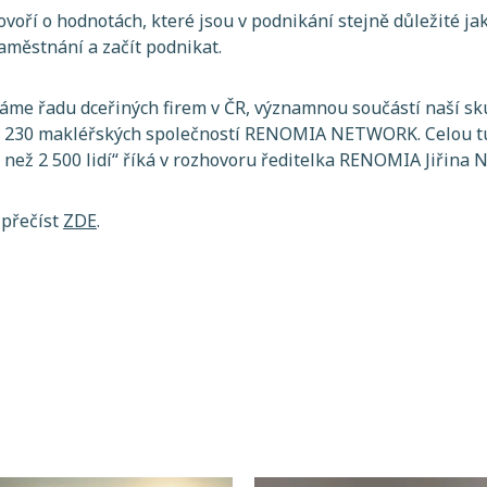
voří o hodnotách, které jsou v podnikání stejně důležité ja
zaměstnání a začít podnikat.
áme řadu dceřiných firem v ČR, významnou součástí naší sk
než 230 makléřských společností RENOMIA NETWORK. Celou tu
ce než 2 500 lidí“ říká v rozhovoru ředitelka RENOMIA Jiřina 
 přečíst
ZDE
.