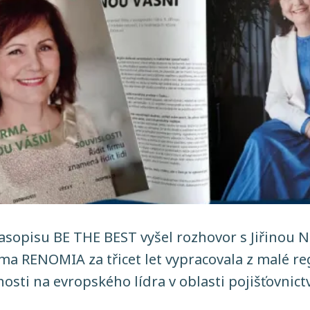
časopisu BE THE BEST vyšel rozhovor s Jiřinou 
rma RENOMIA za třicet let vypracovala z malé re
sti na evropského lídra v oblasti pojišťovnictv