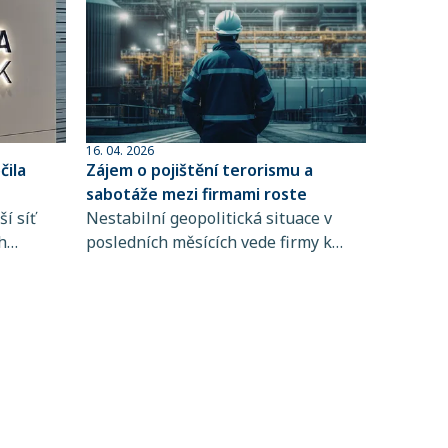
16. 04. 2026
ila
Zájem o pojištění terorismu a
sabotáže mezi firmami roste
í síť
Nestabilní geopolitická situace v
h
posledních měsících vede firmy k
 člen
větší obezřetnosti při řízení rizik. Do
popředí se tak dostává i pojištění
ta
terorismu a sabotáže, které
ntům
zpravidla není standardní součástí
řských
pojištění majetku ani přerušení
 síti,
provozu.