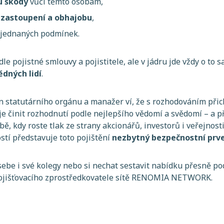
u škody
vůči těmto osobám,
 zastoupení a obhajobu
,
 sjednaných podmínek.
odle pojistné smlouvy a pojistitele, ale v jádru jde vždy o to 
dných lidí
.
 statutárního orgánu a manažer ví, že s rozhodováním přichá
 činit rozhodnutí podle nejlepšího vědomí a svědomí – a 
obě, kdy roste tlak ze strany akcionářů, investorů i veřejnos
stí představuje toto pojištění
nezbytný bezpečnostní prve
sebe i své kolegy nebo si nechat sestavit nabídku přesně pod
pojišťovacího zprostředkovatele sítě RENOMIA NETWORK.