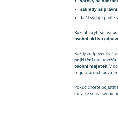
nároky na náhrad
náklady na právní
další výdaje podle
Rozsah krytí se liší p
osobní aktiva odpově
Každý zodpovědný člen
pojištění
mu umožňuje
osobní majetek
. V d
regulatorních povinno
Pokud chcete pojistit 
obraťte se na svého 