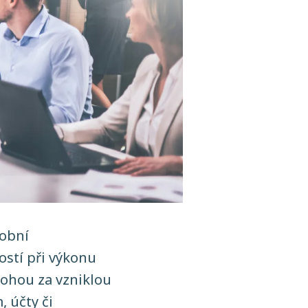
sobní
stí při výkonu
mohou za vzniklou
 účty či