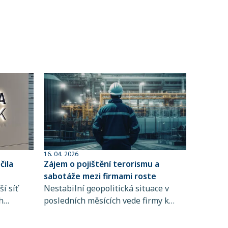
16. 04. 2026
ila
Zájem o pojištění terorismu a
sabotáže mezi firmami roste
í síť
Nestabilní geopolitická situace v
h
posledních měsících vede firmy k
 člen
větší obezřetnosti při řízení rizik. Do
popředí se tak dostává i pojištění