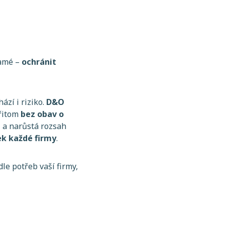
samé –
ochránit
zí i riziko.
D&O
přitom
bez obav o
ti a narůstá rozsah
k každé firmy
.
le potřeb vaší firmy,