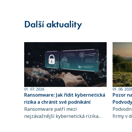
Další aktuality
01. 07. 2026
01. 06. 202
Ransomware: Jak řídit kybernetická
Pozor n
rizika a chránit své podnikání
Podvody 
Ransomware patří mezi
sofistik
Podvodní
nejzávažnější kybernetická rizika
firmy v d
současnosti. Zjistěte, jak funguje,
dlouhodo
koho ohrožuje a proč je řízení
praktiky 