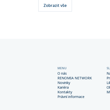
telné. Přitom stačí jediná
významného milníku. Hodno
Zobrazit vše
i výběru přepravce a škody
pojistného, které svým klie
osáhnout obrovských
spravuje více než 270 maklé
Důsledná prevence a správně
společností sdružených v této
é interní procesy spolu s
přesáhla 6 miliard korun.
m pojištěním však mohou
od výrazně snížit.
MENU
S
O nás
N
RENOMIA NETWORK
P
Novinky
Li
Kariéra
O
Kontakty
Me
Právní informace