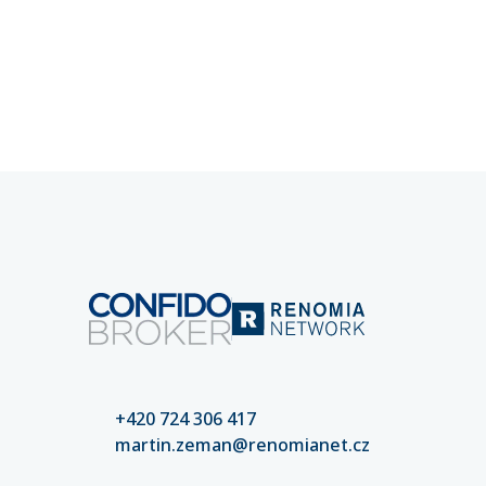
kybernetických rizik a pojištění
rozpozna
kybernetických rizik klíčové pro
chyba př
stabilitu vašeho podnikání.
mohou d
částek. 
nastaven
kvalitní
riziko šk
+420 724 306 417
martin.zeman@renomianet.cz