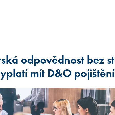
ká odpovědnost bez st
vyplatí mít D&O pojištění