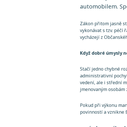
automobilem. Spo
Zákon přitom jasně st
vykonávat s tzv. péčí 
vycházejí z Občanského
Když dobré úmysly n
Stačí jedno chybné ro
administrativní pochy
vedení, ale i střední
jmenovaným osobám zm
Pokud při výkonu man
povinností a vznikne š