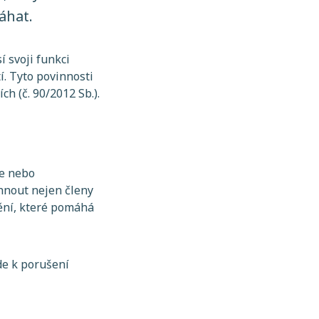
áhat.
 svoji funkci
í. Tyto povinnosti
h (č. 90/2012 Sb.).
ce nebo
hnout nejen členy
ění, které pomáhá
de k porušení