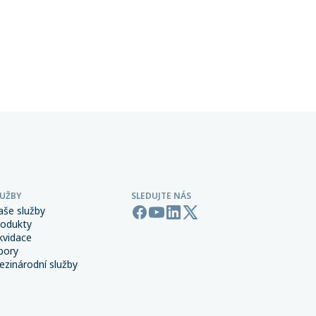
ta
terorismu a sabotáže, které
ntům
zpravidla není standardní součástí
řských
pojištění majetku ani přerušení
 síti,
provozu.
LUŽBY
SLEDUJTE NÁS
aše služby
rodukty
kvidace
bory
zinárodní služby