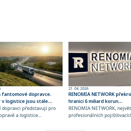
6
21. 04. 2026
a fantomové dopravce.
RENOMIA NETWORK překroč
v logistice jsou stále
hranici 6 miliard korun
ovanější
 dopravci představují pro
spravovaného pojistného
RENOMIA NETWORK, největš
opravě a logistice
profesionálních pojišťovacíc
bě rostoucí riziko, jejich
makléřů v České republice a
jsou totiž stále obtížněji
RENOMIA GROUP, dosáhla