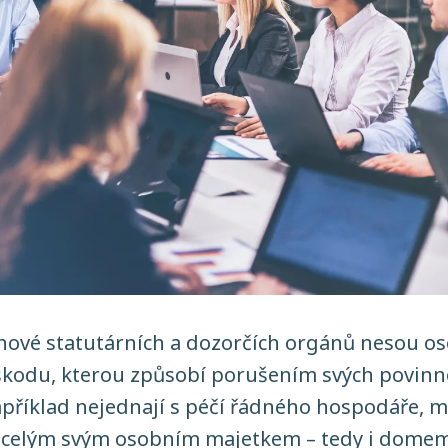
lenové statutárních a dozorčích orgánů nesou o
kodu, kterou způsobí porušením svých povinno
příklad nejednají s péčí řádného hospodáře, 
celým svým osobním majetkem – tedy i domem,