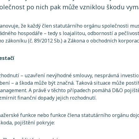
lečnost po nich pak může vzniklou škodu vym
anovuje, že každý člen statutárního orgánu společnosti musí
řádného hospodáře – tedy s loajalitou, odborností a pečlivost
 zákoníku (č. 89/2012 Sb.) a Zákona o obchodních korporacíc
estačí
zhodnutí – uzavření nevýhodné smlouvy, nesprávná investi
bení – a škoda může být značná. Taková situace může posti
 management. A právě v těchto případech pomáhá D&O pojišt
írnit finanční dopady jejich rozhodnutí.
ažerské funkce nebo funkce člena statutárního orgánu doj
koda, pojištění pokryje: