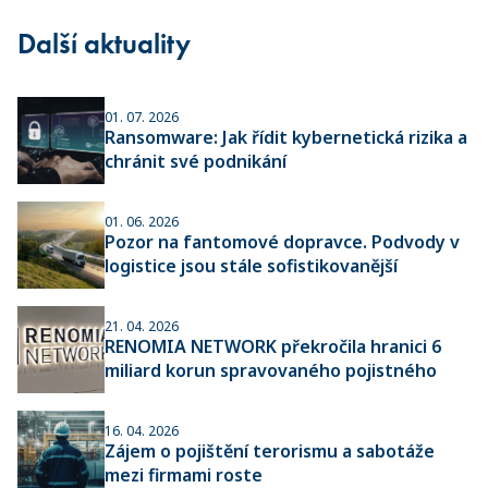
Další aktuality
01. 07. 2026
Ransomware: Jak řídit kybernetická rizika a
chránit své podnikání
01. 06. 2026
Pozor na fantomové dopravce. Podvody v
logistice jsou stále sofistikovanější
21. 04. 2026
RENOMIA NETWORK překročila hranici 6
miliard korun spravovaného pojistného
16. 04. 2026
Zájem o pojištění terorismu a sabotáže
mezi firmami roste