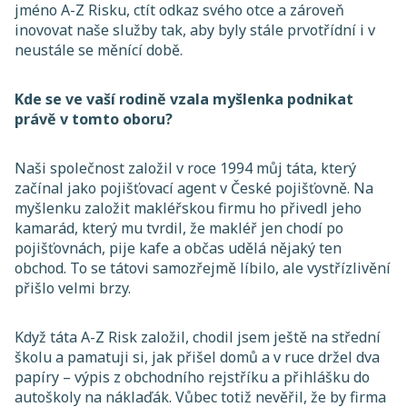
jméno A-Z Risku, ctít odkaz svého otce a zároveň
inovovat naše služby tak, aby byly stále prvotřídní i v
neustále se měnící době.
Kde se ve vaší rodině vzala myšlenka podnikat
právě v tomto oboru?
Naši společnost založil v roce 1994 můj táta, který
začínal jako pojišťovací agent v České pojišťovně. Na
myšlenku založit makléřskou firmu ho přivedl jeho
kamarád, který mu tvrdil, že makléř jen chodí po
pojišťovnách, pije kafe a občas udělá nějaký ten
obchod. To se tátovi samozřejmě líbilo, ale vystřízlivění
přišlo velmi brzy.
Když táta A-Z Risk založil, chodil jsem ještě na střední
školu a pamatuji si, jak přišel domů a v ruce držel dva
papíry – výpis z obchodního rejstříku a přihlášku do
autoškoly na náklaďák. Vůbec totiž nevěřil, že by firma