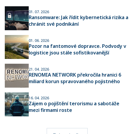
01. 07. 2026
Ransomware: Jak řídit kybernetická rizika a
chránit své podnikání
01. 06. 2026
Pozor na fantomové dopravce. Podvody v
logistice jsou stále sofistikovanější
21. 04. 2026
RENOMIA NETWORK překročila hranici 6
miliard korun spravovaného pojistného
16. 04. 2026
Zájem o pojištění terorismu a sabotáže
mezi firmami roste