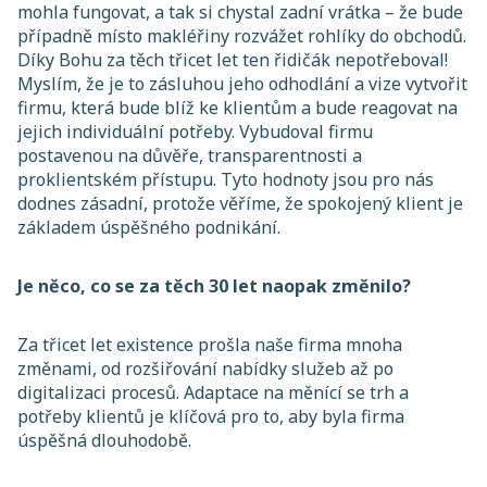
mohla fungovat, a tak si chystal zadní vrátka – že bude
případně místo makléřiny rozvážet rohlíky do obchodů.
Díky Bohu za těch třicet let ten řidičák nepotřeboval!
Myslím, že je to zásluhou jeho odhodlání a vize vytvořit
firmu, která bude blíž ke klientům a bude reagovat na
jejich individuální potřeby. Vybudoval firmu
postavenou na důvěře, transparentnosti a
proklientském přístupu. Tyto hodnoty jsou pro nás
dodnes zásadní, protože věříme, že spokojený klient je
základem úspěšného podnikání.
Je něco, co se za těch 30 let naopak změnilo?
Za třicet let existence prošla naše firma mnoha
změnami, od rozšiřování nabídky služeb až po
digitalizaci procesů. Adaptace na měnící se trh a
potřeby klientů je klíčová pro to, aby byla firma
úspěšná dlouhodobě.